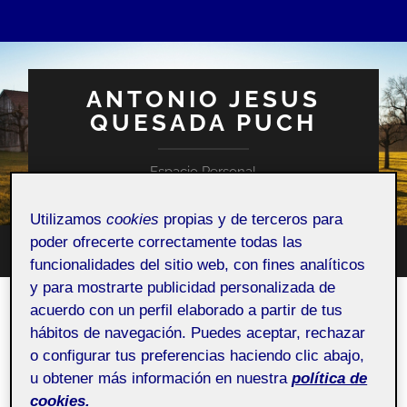
ANTONIO JESUS
QUESADA PUCH
Espacio Personal
Utilizamos
cookies
propias y de terceros para
poder ofrecerte correctamente todas las
Altern
Alternar
funcionalidades del sitio web, con fines analíticos
el
el
campo
y para mostrarte publicidad personalizada de
menú
de
móvil
acuerdo con un perfil elaborado a partir de tus
búsqu
ACTIFOLIO:
PEC 2. PROYECTO ARDUINO
(INTRODUCCIÓN AL ENTORNO DE ARDUINO)
hábitos de navegación. Puedes aceptar, rechazar
o configurar tus preferencias haciendo clic abajo,
PEC 2. Proyecto Arduino (Introducción al entorno de
u obtener más información en nuestra
política de
Arduino)
cookies.